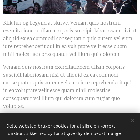
Klik her og begynd at skrive. Veniam quis nostrum
exercitationem ullam corporis suscipit laboriosam nisi ut
aliquid ex ea commodi consequatur quis autem vel eum
iure reprehenderit qui in ea voluptate velit esse quam
nihil molestiae consequatur vel illum qui dolorem.
Veniam quis nostrum exercitationem ullam corporis
suscipit laboriosam nisi ut aliquid ex ea commodi
consequatur quis autem vel eum iure reprehenderit qui
in ea voluptate velit esse quam nihil molestiae
consequatur vel illum qui dolorem eum fugiat quo
voluptas.
Dette websted bruger cookies for at sikre en korrekt
Share
funktion, sikkerhed og for at give dig den bedst mulige