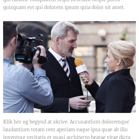
quisquam est qui dolorem ipsum quia dolor sit amet.
Klik her og begynd at skrive. Accusantium doloremque
laudantium totam rem aperiam eaque ipsa quae ab illo
inventore veritatis et quasi architecto beatae vitae dicta