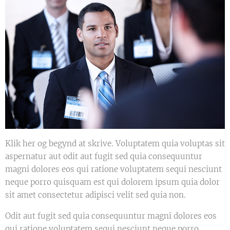
Klik her og begynd at skrive. Voluptatem quia voluptas sit
aspernatur aut odit aut fugit sed quia consequuntur
magni dolores eos qui ratione voluptatem sequi nesciunt
neque porro quisquam est qui dolorem ipsum quia dolor
sit amet consectetur adipisci velit sed quia non.
Odit aut fugit sed quia consequuntur magni dolores eos
qui ratione voluptatem sequi nesciunt neque porro