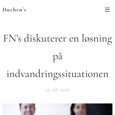
Duchen`s
FN's diskuterer en løsning
på
indvandringssituationen
14-08-2025