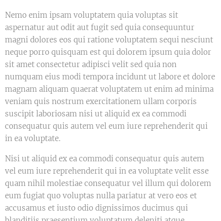
Nemo enim ipsam voluptatem quia voluptas sit
aspernatur aut odit aut fugit sed quia consequuntur
magni dolores eos qui ratione voluptatem sequi nesciunt
neque porro quisquam est qui dolorem ipsum quia dolor
sit amet consectetur adipisci velit sed quia non
numquam eius modi tempora incidunt ut labore et dolore
magnam aliquam quaerat voluptatem ut enim ad minima
veniam quis nostrum exercitationem ullam corporis
suscipit laboriosam nisi ut aliquid ex ea commodi
consequatur quis autem vel eum iure reprehenderit qui
in ea voluptate.
Nisi ut aliquid ex ea commodi consequatur quis autem
vel eum iure reprehenderit qui in ea voluptate velit esse
quam nihil molestiae consequatur vel illum qui dolorem
eum fugiat quo voluptas nulla pariatur at vero eos et
accusamus et iusto odio dignissimos ducimus qui
blanditiis praesentium voluptatum deleniti atque