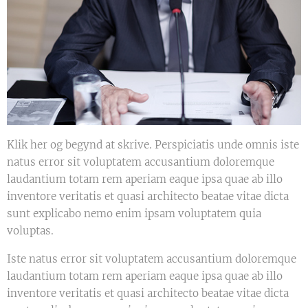
Klik her og begynd at skrive. Perspiciatis unde omnis iste
natus error sit voluptatem accusantium doloremque
laudantium totam rem aperiam eaque ipsa quae ab illo
inventore veritatis et quasi architecto beatae vitae dicta
sunt explicabo nemo enim ipsam voluptatem quia
voluptas.
Iste natus error sit voluptatem accusantium doloremque
laudantium totam rem aperiam eaque ipsa quae ab illo
inventore veritatis et quasi architecto beatae vitae dicta