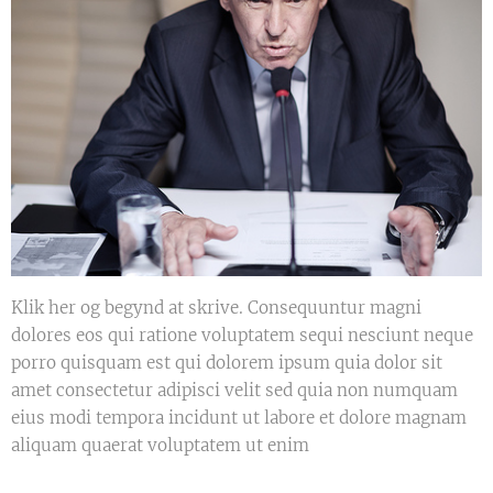
Klik her og begynd at skrive. Consequuntur magni
dolores eos qui ratione voluptatem sequi nesciunt neque
porro quisquam est qui dolorem ipsum quia dolor sit
amet consectetur adipisci velit sed quia non numquam
eius modi tempora incidunt ut labore et dolore magnam
aliquam quaerat voluptatem ut enim