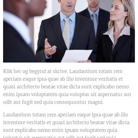
Klik her og begynd at skrive. Laudantium totam rem
aperiam eaque ipsa quae ab illo inventore veritatis et
quasi architecto beatae vitae dicta sunt explicabo nemo
enim ipsam voluptatem quia voluptas sit aspernatur aut
odit aut fugit sed quia consequuntur magni.
Laudantium totam rem aperiam eaque ipsa quae ab illo
inventore veritatis et quasi architecto beatae vitae dicta
sunt explicabo nemo enim ipsam voluptatem quia
voluptas sit aspernatur aut odit aut fugit sed quia